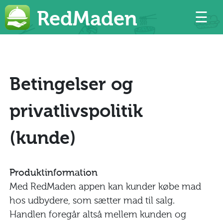
×
RedMaden
☰
Spis billigt
Betingelser og
Bekæmp madspild
privatlivspolitik
Med RedMaden kan du købe lækker mad hos lokale butikker
og restauranter for en brøkdel af normalprisen.
(kunde)
Nem og gratis app
Ned til 20 kr pr. portion
Produktinformation
Med RedMaden appen kan kunder købe mad
Effektiv i kampen mod madspild
hos udbydere, som sætter mad til salg.
Handlen foregår altså mellem kunden og